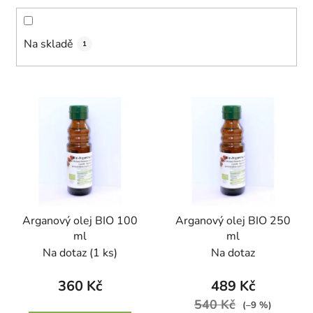
d
u
k
Na skladě
1
t
ů
V
ý
p
i
s
p
r
Arganový olej BIO 100
Arganový olej BIO 250
o
ml
ml
d
Na dotaz
(1 ks)
Na dotaz
u
k
360 Kč
489 Kč
t
540 Kč
(–9 %)