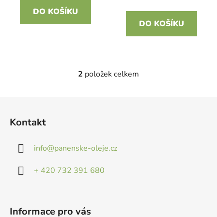
ů
DO KOŠÍKU
DO KOŠÍKU
2
položek celkem
O
v
l
Z
á
á
d
Kontakt
p
a
a
c
info
@
panenske-oleje.cz
t
í
p
í
+ 420 732 391 680
r
v
k
y
Informace pro vás