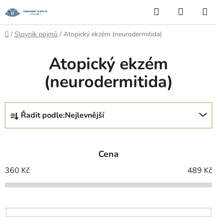
Přejít
Hledat
NÁKUP
na
KOŠÍK
obsah
Domů
/
Slovník pojmů
/
Atopický ekzém (neurodermitida)
Atopický ekzém
(neurodermitida)
Ř
Řadit podle:
Nejlevnější
a
z
e
Cena
n
í
360
Kč
489
Kč
p
r
o