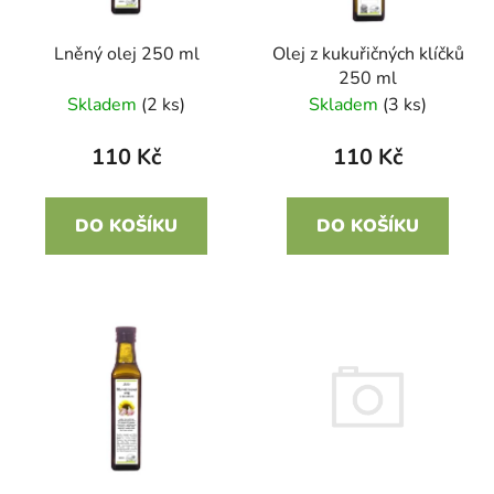
p
r
Lněný olej 250 ml
Olej z kukuřičných klíčků
o
250 ml
d
Skladem
(2 ks)
Skladem
(3 ks)
u
k
110 Kč
110 Kč
t
ů
DO KOŠÍKU
DO KOŠÍKU