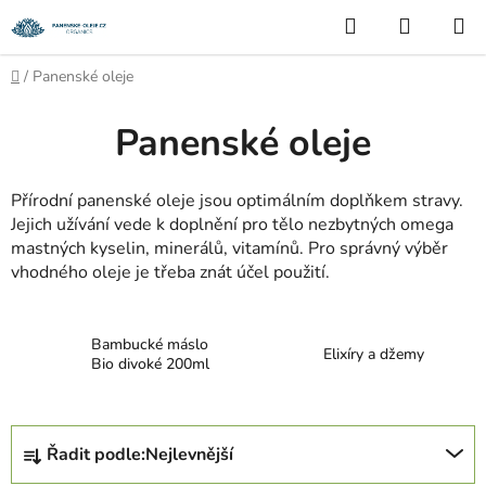
Přejít
Hledat
NÁKUP
na
KOŠÍK
obsah
Domů
/
Panenské oleje
Panenské oleje
Přírodní panenské oleje jsou optimálním doplňkem stravy.
Jejich užívání vede k doplnění pro tělo nezbytných omega
mastných kyselin, minerálů, vitamínů. Pro správný výběr
vhodného oleje je třeba znát účel použití.
Bambucké máslo
Elixíry a džemy
Bio divoké 200ml
Ř
Řadit podle:
Nejlevnější
a