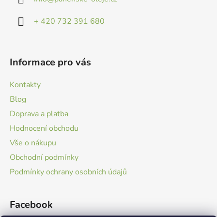
t
k
í
y
+ 420 732 391 680
v
ý
p
Informace pro vás
i
s
u
Kontakty
Blog
Doprava a platba
Hodnocení obchodu
Vše o nákupu
Obchodní podmínky
Podmínky ochrany osobních údajů
Facebook