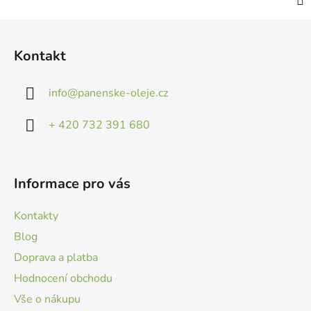
Z
á
Kontakt
p
a
info
@
panenske-oleje.cz
t
í
+ 420 732 391 680
Informace pro vás
Kontakty
Blog
Doprava a platba
Hodnocení obchodu
Vše o nákupu