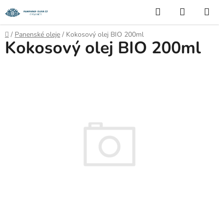
Přejít
Hledat
NÁKUP
na
KOŠÍK
obsah
Domů
/
Panenské oleje
/
Kokosový olej BIO 200ml
Kokosový olej BIO 200ml