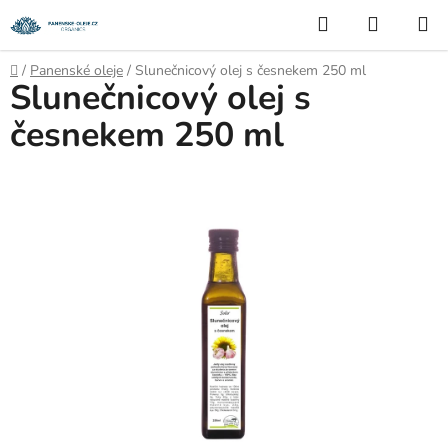
Přejít
Hledat
NÁKUP
na
KOŠÍK
obsah
Domů
/
Panenské oleje
/
Slunečnicový olej s česnekem 250 ml
Slunečnicový olej s
česnekem 250 ml