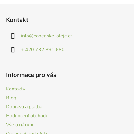
Z
á
Kontakt
p
a
info
@
panenske-oleje.cz
t
í
+ 420 732 391 680
Informace pro vás
Kontakty
Blog
Doprava a platba
Hodnocení obchodu
Vše o nákupu
Obchodní podmínky