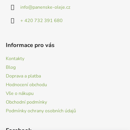
a
info
@
panenske-oleje.cz
t
í
+ 420 732 391 680
Informace pro vás
Kontakty
Blog
Doprava a platba
Hodnocení obchodu
Vše o nákupu
Obchodní podmínky
Podmínky ochrany osobních údajů