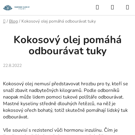
Přejít
Hledat
NÁKUP
na
KOŠÍK
obsah
Domů
/
Blog
/
Kokosový olej pomáhá odbourávat tuky
Kokosový olej pomáhá
odbourávat tuky
22.8.2022
Kokosový olej nemusí představovat hrozbu pro ty, kteří se
snaží zbavit nadbytečných kilogramů. Podle odborníků
naopak může lidem pomoci tukové polštáře odbourávat.
Mastné kyseliny středně dlouhých řetězců, na něž je
kokosový ořech bohatý, totiž skutečně pomáhají lidský tuk
odbourávat.
Vše souvisí s rezistencí vůči hormonu inzulínu. Čím je