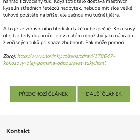
nahradit živočišný tuk. Když totiž tělo dostává mastných
kyselin středních řetězců nadbytek, nebude mít sice velké
tukové polštáře na břiše, ale začnou mu tučnět játra.
A to je ze zdravotního hlediska také nebezpečné. Kokosový
olej lze tedy doporučit jen v malém množství jako náhradu
živočišných tuků při snaze zhubnout. Pak může pomoci.
Zdroj:
http://www.novinky.cz/zena/zdravi/178647-
kokosovy-olej-pomaha-odbouravat-tuky.html
PŘEDCHOZÍ ČLÁNEK
DALŠÍ ČLÁNEK
Z
á
Kontakt
p