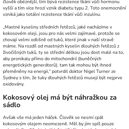
člověk obéznější, tím bývá rezistence tkání vůči hormonu
vyšší a tím více hrozí vznik diabetu typu 2. Toto onemocnění
vzniká jako totální rezistence tkání vůči inzulínu.
„Mastné kyseliny středních řetězců, jaké nacházíme v
kokosovém oleji, jsou pro nás velmi zajímavé, protože se
chovají velmi odlišně od tuků, které jinak v naší stravě
máme. Na rozdíl od mastných kyselin dlouhých řetězců z
živočišných tuků, ty se střední délkou jsou dost malé na to,
aby pronikaly přímo do mitochondrií (buněčných
energetických generátorů), tam tak mohou být ihned
přeměněny na energii,“ potvrdil doktor Nigel Turner ze
Sydney s tím, že tuky dlouhých řetězců musejí být nejprve
oxidovány.
Kokosový olej má být náhražkou za
sádlo
Avšak vše má jeden háček. Člověk se nesmí cpát
kokosovým olejem neomezeně. Měl by jím spíš pouze