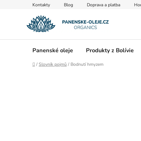
Přejít
Kontakty
Blog
Doprava a platba
Ho
na
obsah
Panenské oleje
Produkty z Bolívie
Domů
/
Slovník pojmů
/
Bodnutí hmyzem