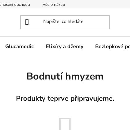
dnocení obchodu
Vše o nákupu
Obchodní podmínky
Glucamedic
Elixíry a džemy
Bezlepkové po
Bodnutí hmyzem
Produkty teprve připravujeme.