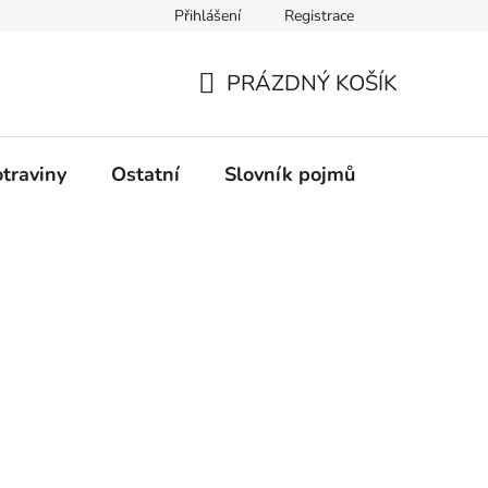
Přihlášení
Registrace
Podmínky ochrany osobních údajů
PRÁZDNÝ KOŠÍK
NÁKUPNÍ
KOŠÍK
traviny
Ostatní
Slovník pojmů
Průvodce