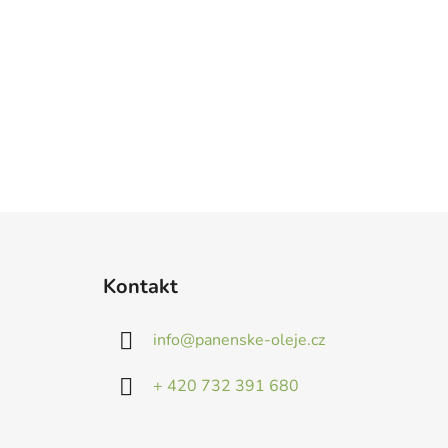
Z
á
Kontakt
p
a
info
@
panenske-oleje.cz
t
í
+ 420 732 391 680