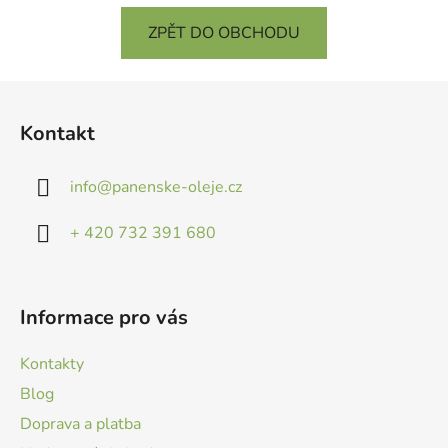
ZPĚT DO OBCHODU
Z
á
Kontakt
p
a
info
@
panenske-oleje.cz
t
í
+ 420 732 391 680
Informace pro vás
Kontakty
Blog
Doprava a platba