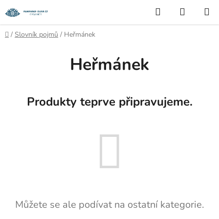
Přejít
Hledat
NÁKUP
na
KOŠÍK
obsah
Domů
/
Slovník pojmů
/
Heřmánek
Heřmánek
Produkty teprve připravujeme.
Můžete se ale podívat na ostatní kategorie.