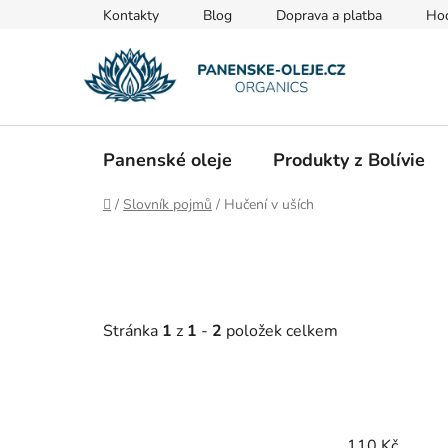
Přejít
Kontakty
Blog
Doprava a platba
Ho
na
obsah
Panenské oleje
Produkty z Bolívie
Domů
/
Slovník pojmů
/
Hučení v uších
Stránka
1
z
1
-
2
položek celkem
110
Kč