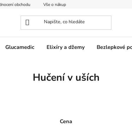
dnocení obchodu
Vše o nákupu
Obchodní podmínky
Glucamedic
Elixíry a džemy
Bezlepkové po
Hučení v uších
Cena