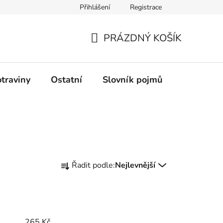
Přihlášení
Registrace
Podmínky ochrany osobních údajů
PRÁZDNÝ KOŠÍK
NÁKUPNÍ
KOŠÍK
traviny
Ostatní
Slovník pojmů
Průvodce
Ř
Řadit podle:
Nejlevnější
a
z
e
n
í
265
Kč