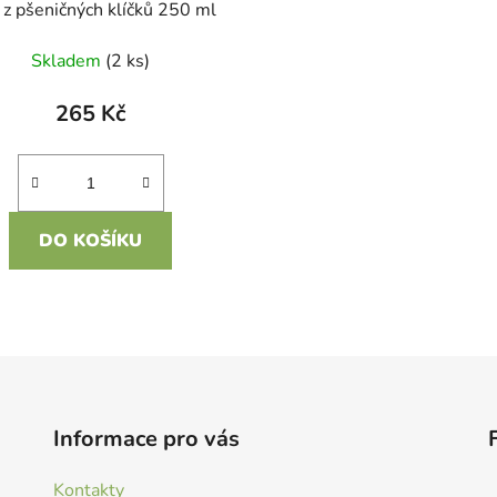
 z pšeničných klíčků 250 ml
Skladem
(2 ks)
265 Kč
DO KOŠÍKU
O
v
l
á
d
Informace pro vás
a
c
Kontakty