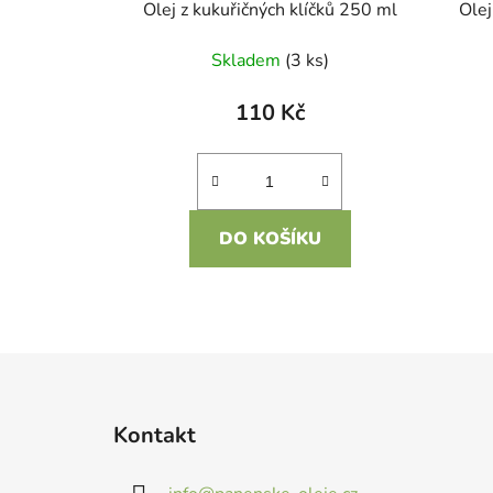
u
Olej z kukuřičných klíčků 250 ml
Olej
k
Skladem
(3 ks)
t
ů
110 Kč
DO KOŠÍKU
Z
á
Kontakt
p
a