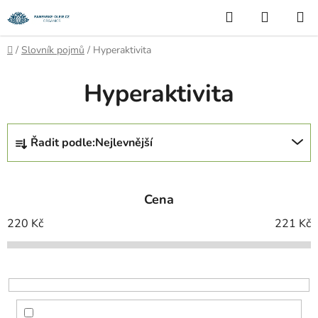
Přejít
Hledat
NÁKUP
na
KOŠÍK
obsah
Domů
/
Slovník pojmů
/
Hyperaktivita
Hyperaktivita
Ř
Řadit podle:
Nejlevnější
a
z
e
Cena
n
í
220
Kč
221
Kč
p
r
o
d
u