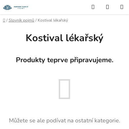
Přejít
Hledat
NÁKUP
na
KOŠÍK
obsah
Domů
/
Slovník pojmů
/
Kostival lékařský
Kostival lékařský
Produkty teprve připravujeme.
Můžete se ale podívat na ostatní kategorie.