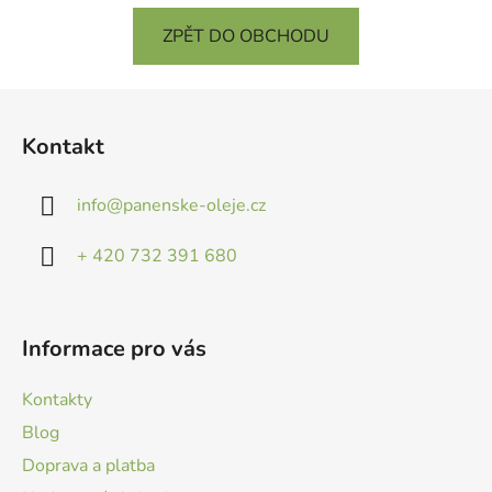
ZPĚT DO OBCHODU
Z
á
Kontakt
p
a
info
@
panenske-oleje.cz
t
í
+ 420 732 391 680
Informace pro vás
Kontakty
Blog
Doprava a platba