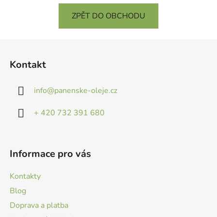
ZPĚT DO OBCHODU
Z
á
Kontakt
p
a
info
@
panenske-oleje.cz
t
í
+ 420 732 391 680
Informace pro vás
Kontakty
Blog
Doprava a platba