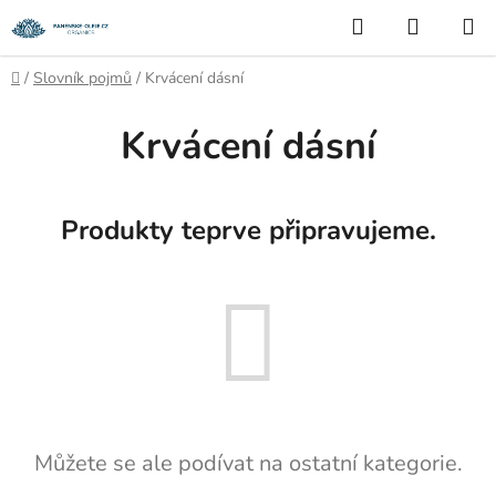
Přejít
Hledat
NÁKUP
na
KOŠÍK
obsah
Domů
/
Slovník pojmů
/
Krvácení dásní
Krvácení dásní
Produkty teprve připravujeme.
Můžete se ale podívat na ostatní kategorie.