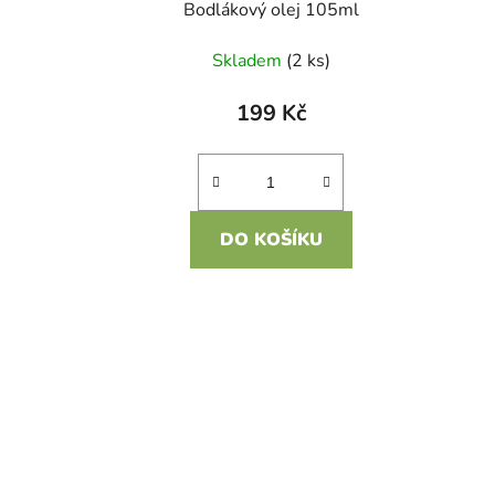
u
Bodlákový olej 105ml
k
Skladem
(2 ks)
t
ů
199 Kč
DO KOŠÍKU