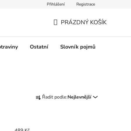
Přihlášení
Registrace
Podmínky ochrany osobních údajů
PRÁZDNÝ KOŠÍK
NÁKUPNÍ
KOŠÍK
traviny
Ostatní
Slovník pojmů
Průvodce
Ř
Řadit podle:
Nejlevnější
a
z
e
n
í
489
Kč