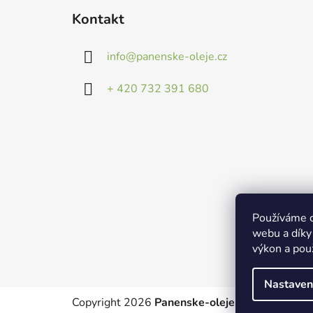
á
Kontakt
p
a
info
@
panenske-oleje.cz
t
í
+ 420 732 391 680
Používáme c
webu a díky
výkon a pou
Nastaven
Copyright 2026
Panenske-oleje.cz
. Všechna pr