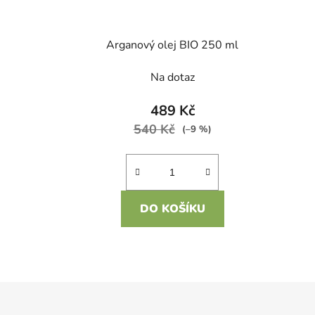
Arganový olej BIO 250 ml
Na dotaz
489 Kč
540 Kč
(–9 %)
DO KOŠÍKU
Z