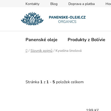
Přejít
Kontakty
Blog
Doprava a platba
Ho
na
obsah
Panenské oleje
Produkty z Bolívie
Domů
/
Slovník pojmů
/
Kyselina linolová
Stránka
1
z
1
-
5
položek celkem
199
Kč