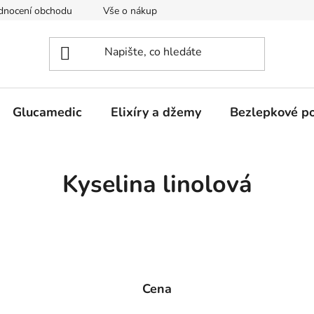
dnocení obchodu
Vše o nákupu
Obchodní podmínky
Glucamedic
Elixíry a džemy
Bezlepkové po
Kyselina linolová
Cena