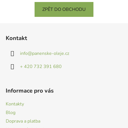
ZPĚT DO OBCHODU
Z
á
Kontakt
p
a
info
@
panenske-oleje.cz
t
í
+ 420 732 391 680
Informace pro vás
Kontakty
Blog
Doprava a platba