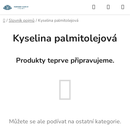
Přejít
Hledat
NÁKUP
na
KOŠÍK
obsah
Domů
/
Slovník pojmů
/
Kyselina palmitolejová
Kyselina palmitolejová
Produkty teprve připravujeme.
Můžete se ale podívat na ostatní kategorie.