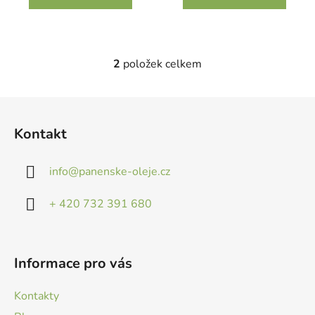
2
položek celkem
O
v
l
Z
á
á
d
Kontakt
p
a
a
c
info
@
panenske-oleje.cz
t
í
p
í
+ 420 732 391 680
r
v
k
y
Informace pro vás
v
ý
Kontakty
p