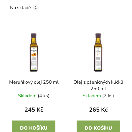
k
Na skladě
2
t
ů
V
ý
p
i
s
p
r
Meruňkový olej 250 ml
Olej z pšeničných klíčků
o
250 ml
d
Skladem
(4 ks)
Skladem
(2 ks)
u
k
245 Kč
265 Kč
t
ů
DO KOŠÍKU
DO KOŠÍKU