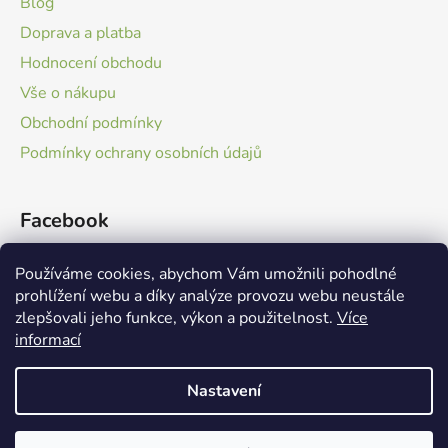
i
Blog
s
Doprava a platba
u
Hodnocení obchodu
Vše o nákupu
Obchodní podmínky
Podmínky ochrany osobních údajů
Facebook
Používáme cookies, abychom Vám umožnili pohodlné
prohlížení webu a díky analýze provozu webu neustále
zlepšovali jeho funkce, výkon a použitelnost.
Více
informací
Boveria Group
Nastavení
Vytvořil Shoptet