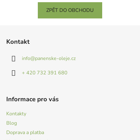
ZPĚT DO OBCHODU
Z
á
Kontakt
p
a
info
@
panenske-oleje.cz
t
í
+ 420 732 391 680
Informace pro vás
Kontakty
Blog
Doprava a platba