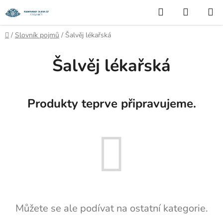
Přejít
Hledat
NÁKUP
na
KOŠÍK
obsah
Domů
/
Slovník pojmů
/
Šalvěj lékařská
Šalvěj lékařská
Produkty teprve připravujeme.
Můžete se ale podívat na ostatní kategorie.