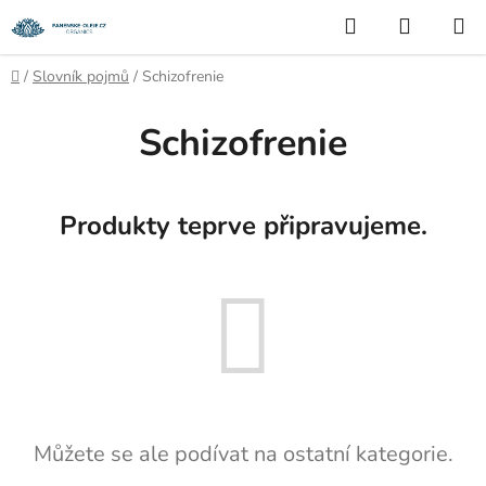
Přejít
Hledat
NÁKUP
na
KOŠÍK
obsah
Domů
/
Slovník pojmů
/
Schizofrenie
Schizofrenie
Produkty teprve připravujeme.
Můžete se ale podívat na ostatní kategorie.