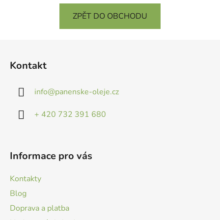
ZPĚT DO OBCHODU
Z
á
Kontakt
p
a
info
@
panenske-oleje.cz
t
í
+ 420 732 391 680
Informace pro vás
Kontakty
Blog
Doprava a platba