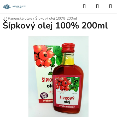
Přejít
Hledat
NÁKUP
na
KOŠÍK
obsah
Domů
/
Panenské oleje
/
Šípkový olej 100% 200ml
Šípkový olej 100% 200ml