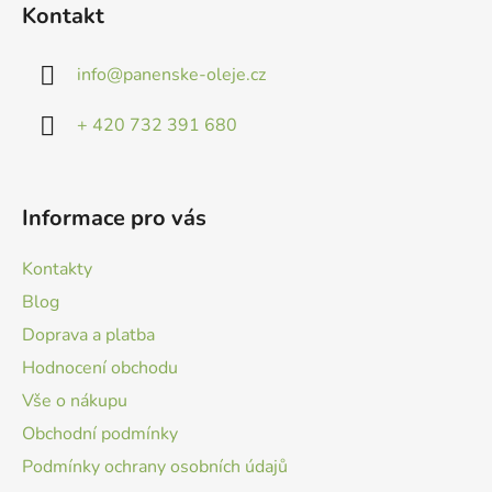
á
Kontakt
p
a
info
@
panenske-oleje.cz
t
í
+ 420 732 391 680
Informace pro vás
Kontakty
Blog
Doprava a platba
Hodnocení obchodu
Vše o nákupu
Obchodní podmínky
Podmínky ochrany osobních údajů