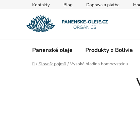
Přejít
Kontakty
Blog
Doprava a platba
Ho
na
obsah
Panenské oleje
Produkty z Bolívie
Domů
/
Slovník pojmů
/
Vysoká hladina homocysteinu