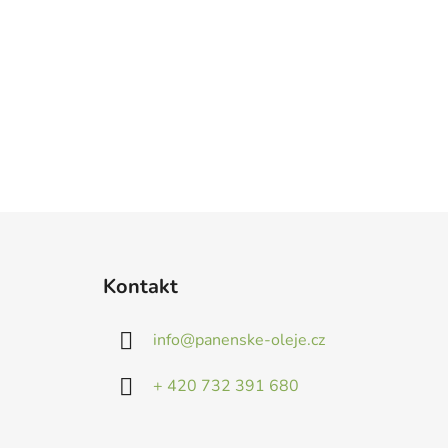
Z
á
Kontakt
p
a
info
@
panenske-oleje.cz
t
í
+ 420 732 391 680