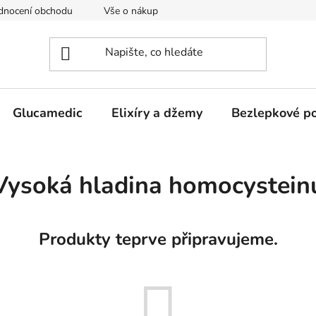
dnocení obchodu
Vše o nákupu
Obchodní podmínky
Glucamedic
Elixíry a džemy
Bezlepkové po
Vysoká hladina homocystein
Produkty teprve připravujeme.