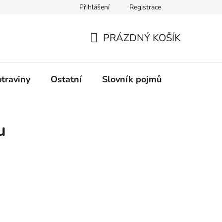
Přihlášení
Registrace
Podmínky ochrany osobních údajů
PRÁZDNÝ KOŠÍK
NÁKUPNÍ
KOŠÍK
traviny
Ostatní
Slovník pojmů
Průvodce
u