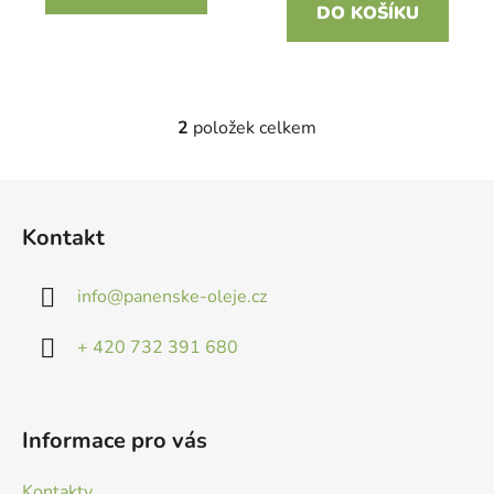
DO KOŠÍKU
2
položek celkem
O
v
l
Z
á
á
d
Kontakt
p
a
a
c
info
@
panenske-oleje.cz
t
í
p
í
+ 420 732 391 680
r
v
k
y
Informace pro vás
v
ý
Kontakty