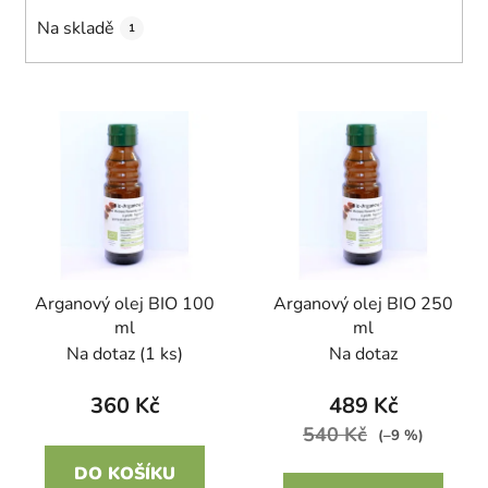
k
Na skladě
1
t
ů
V
ý
p
i
s
p
r
Arganový olej BIO 100
Arganový olej BIO 250
o
ml
ml
d
Na dotaz
(1 ks)
Na dotaz
u
k
360 Kč
489 Kč
t
540 Kč
(–9 %)
ů
DO KOŠÍKU