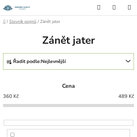
Přejít
Hledat
NÁKUP
na
KOŠÍK
obsah
Domů
/
Slovník pojmů
/
Zánět jater
Zánět jater
Ř
Řadit podle:
Nejlevnější
a
z
e
Cena
n
í
360
Kč
489
Kč
p
r
o
d
u