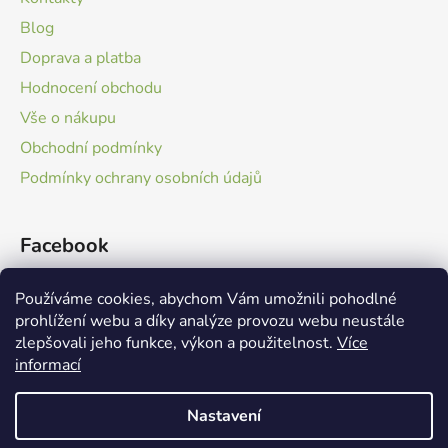
p
i
Blog
s
Doprava a platba
u
Hodnocení obchodu
Vše o nákupu
Obchodní podmínky
Podmínky ochrany osobních údajů
Facebook
Používáme cookies, abychom Vám umožnili pohodlné
prohlížení webu a díky analýze provozu webu neustále
zlepšovali jeho funkce, výkon a použitelnost.
Více
informací
Boveria Group
Nastavení