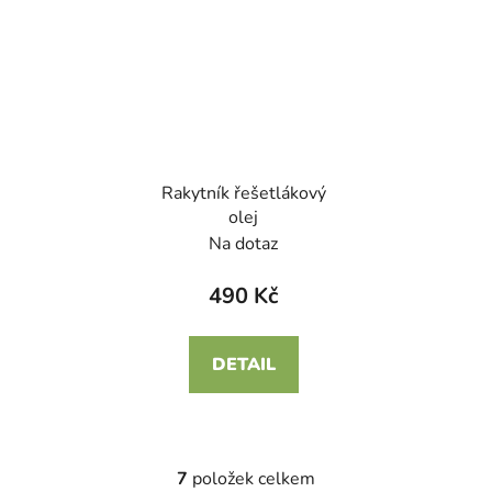
Rakytník řešetlákový
olej
Na dotaz
490 Kč
DETAIL
7
položek celkem
O