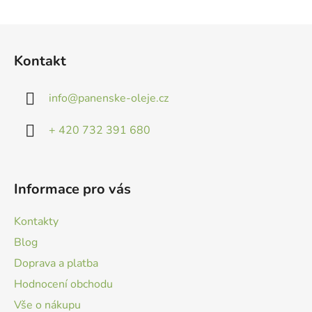
v
l
Z
á
á
d
Kontakt
p
a
a
c
info
@
panenske-oleje.cz
t
í
p
í
+ 420 732 391 680
r
v
k
y
Informace pro vás
v
ý
Kontakty
p
i
Blog
s
Doprava a platba
u
Hodnocení obchodu
Vše o nákupu