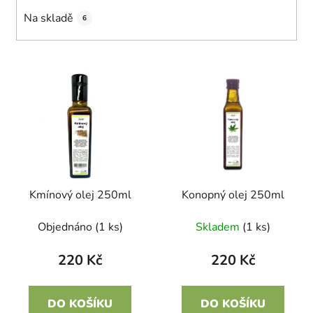
k
Na skladě
6
t
ů
V
ý
p
i
s
p
r
Kmínový olej 250ml
Konopný olej 250ml
o
d
Objednáno
(1 ks)
Skladem
(1 ks)
u
k
220 Kč
220 Kč
t
ů
DO KOŠÍKU
DO KOŠÍKU