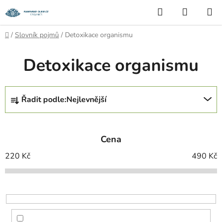
Přejít
Hledat
NÁKUP
na
KOŠÍK
obsah
Domů
/
Slovník pojmů
/
Detoxikace organismu
Detoxikace organismu
Ř
Řadit podle:
Nejlevnější
a
z
e
Cena
n
í
220
Kč
490
Kč
p
r
o
d
u