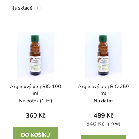
k
Na skladě
1
t
ů
V
ý
p
i
s
p
r
Arganový olej BIO 100
Arganový olej BIO 250
o
ml
ml
d
Na dotaz
(1 ks)
Na dotaz
u
k
360 Kč
489 Kč
t
540 Kč
(–9 %)
ů
DO KOŠÍKU