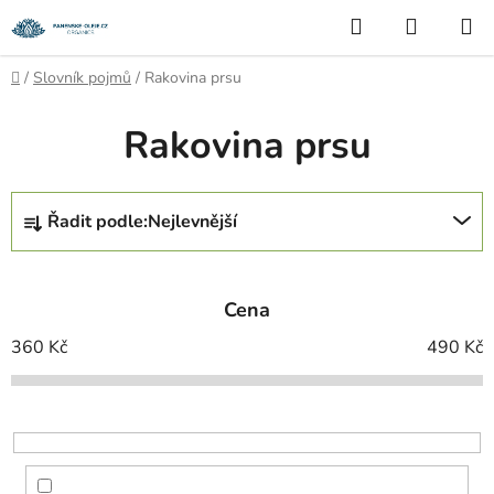
Přejít
Hledat
NÁKUP
na
KOŠÍK
obsah
Domů
/
Slovník pojmů
/
Rakovina prsu
Rakovina prsu
Ř
Řadit podle:
Nejlevnější
a
z
e
Cena
n
í
360
Kč
490
Kč
p
r
o
d
u