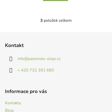
3
položek celkem
O
v
l
Z
á
á
d
Kontakt
p
a
a
c
info
@
panenske-oleje.cz
t
í
p
í
+ 420 732 391 680
r
v
k
y
Informace pro vás
v
ý
Kontakty
p
i
Blog