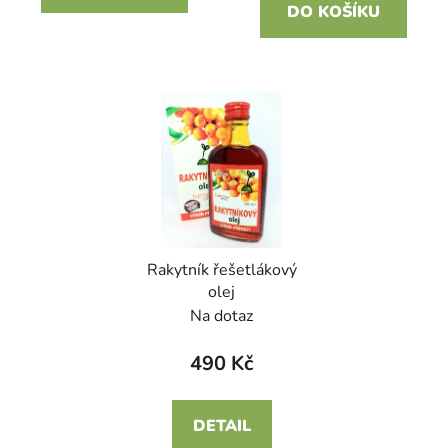
DO KOŠÍKU
Rakytník řešetlákový
olej
Na dotaz
490 Kč
DETAIL