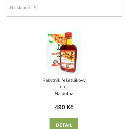
k
Na skladě
0
t
ů
V
ý
p
i
s
p
r
Rakytník řešetlákový
o
olej
d
Na dotaz
u
k
490 Kč
t
ů
DETAIL