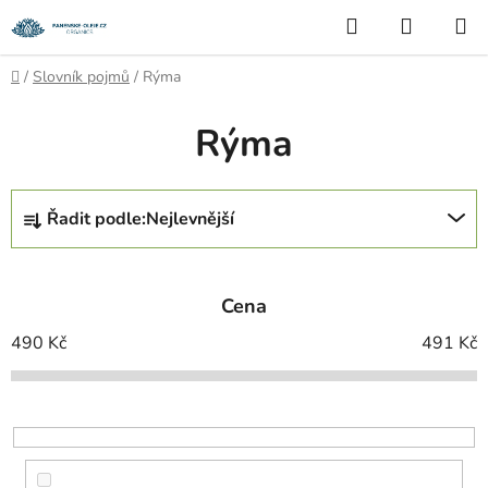
Přejít
Hledat
NÁKUP
na
KOŠÍK
obsah
Domů
/
Slovník pojmů
/
Rýma
Rýma
Ř
Řadit podle:
Nejlevnější
a
z
e
Cena
n
í
490
Kč
491
Kč
p
r
o
d
u