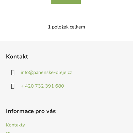
1
položek celkem
O
v
l
Z
á
á
d
Kontakt
p
a
a
c
info
@
panenske-oleje.cz
t
í
p
í
+ 420 732 391 680
r
v
k
y
Informace pro vás
v
ý
Kontakty
p