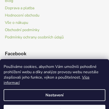
i
Blog
s
Doprava a platba
u
Hodnocení obchodu
Vše o nákupu
Obchodní podmínky
Podmínky ochrany osobních údajů
Facebook
Používáme cookies, abychom Vám umožnili pohodlné
prohlížení webu a díky analýze provozu webu neustále
zlepšovali jeho funkce, výkon a použitelnost.
Více
informací
Boveria Group
Nastavení
Vytvořil Shoptet