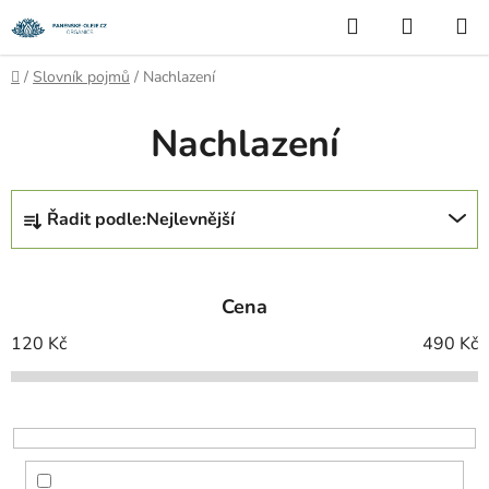
Přejít
Hledat
NÁKUP
na
KOŠÍK
obsah
Domů
/
Slovník pojmů
/
Nachlazení
Nachlazení
Ř
Řadit podle:
Nejlevnější
a
z
e
Cena
n
í
120
Kč
490
Kč
p
r
o
d
u