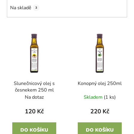
k
Na skladě
3
t
ů
V
ý
p
i
s
p
r
Slunečnicový olej s
Konopný olej 250ml
o
česnekem 250 ml
d
Na dotaz
Skladem
(1 ks)
u
k
120 Kč
220 Kč
t
ů
DO KOŠÍKU
DO KOŠÍKU