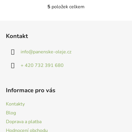
5
položek celkem
O
v
l
Z
á
á
d
Kontakt
p
a
a
c
info
@
panenske-oleje.cz
t
í
p
í
+ 420 732 391 680
r
v
k
y
Informace pro vás
v
ý
Kontakty
p
i
Blog
s
Doprava a platba
u
Hodnocení obchodu