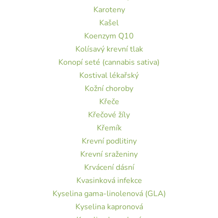
Karoteny
Kašel
Koenzym Q10
Kolísavý krevní tlak
Konopí seté (cannabis sativa)
Kostival lékařský
Kožní choroby
Křeče
Křečové žíly
Křemík
Krevní podlitiny
Krevní sraženiny
Krvácení dásní
Kvasinková infekce
Kyselina gama-linolenová (GLA)
Kyselina kapronová