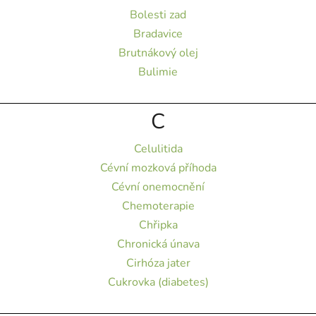
Bolesti zad
Bradavice
Brutnákový olej
Bulimie
C
Celulitida
Cévní mozková příhoda
Cévní onemocnění
Chemoterapie
Chřipka
Chronická únava
Cirhóza jater
Cukrovka (diabetes)