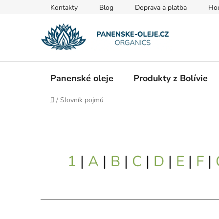
Přejít
Kontakty
Blog
Doprava a platba
Ho
na
obsah
Panenské oleje
Produkty z Bolívie
Domů
/
Slovník pojmů
1
|
A
|
B
|
C
|
D
|
E
|
F
|