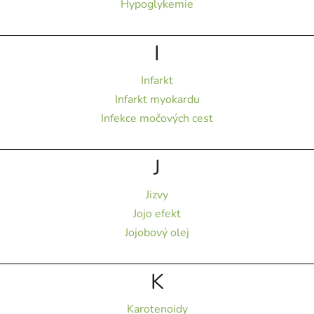
Hypoglykemie
I
Infarkt
Infarkt myokardu
Infekce močových cest
J
Jizvy
Jojo efekt
Jojobový olej
K
Karotenoidy