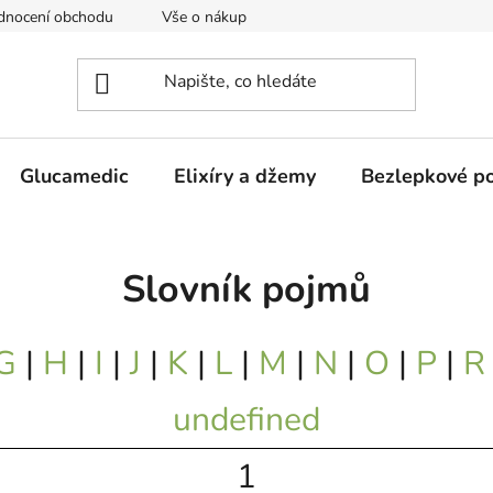
dnocení obchodu
Vše o nákupu
Obchodní podmínky
Glucamedic
Elixíry a džemy
Bezlepkové po
Slovník pojmů
G
|
H
|
I
|
J
|
K
|
L
|
M
|
N
|
O
|
P
|
R
undefined
1