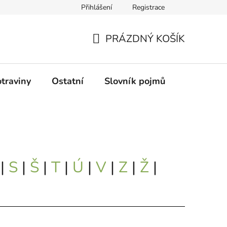
Přihlášení
Registrace
Podmínky ochrany osobních údajů
PRÁZDNÝ KOŠÍK
NÁKUPNÍ
KOŠÍK
traviny
Ostatní
Slovník pojmů
Průvodce
|
S
|
Š
|
T
|
Ú
|
V
|
Z
|
Ž
|