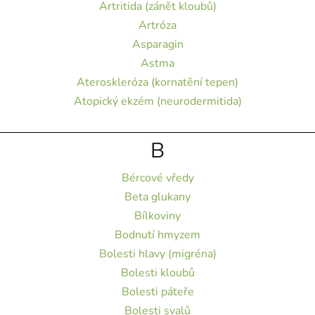
Artritida (zánět kloubů)
Artróza
Asparagin
Astma
Ateroskleróza (kornatění tepen)
Atopický ekzém (neurodermitida)
B
Bércové vředy
Beta glukany
Bílkoviny
Bodnutí hmyzem
Bolesti hlavy (migréna)
Bolesti kloubů
Bolesti páteře
Bolesti svalů